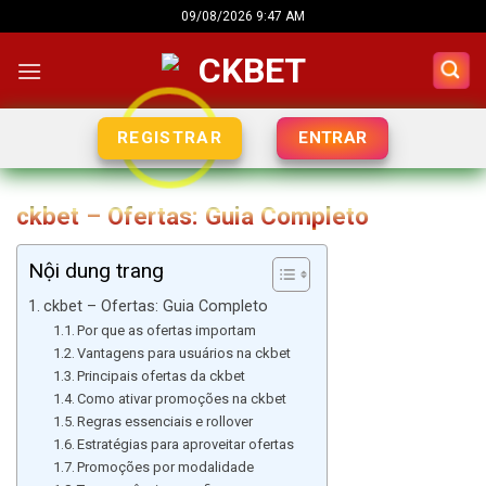
Skip
09/08/2026 9:47 AM
to
content
ENTRAR
REGISTRAR
ckbet – Ofertas: Guia Completo
Nội dung trang
ckbet – Ofertas: Guia Completo
Por que as ofertas importam
Vantagens para usuários na ckbet
Principais ofertas da ckbet
Como ativar promoções na ckbet
Regras essenciais e rollover
Estratégias para aproveitar ofertas
Promoções por modalidade