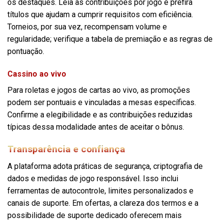
os destaques. Leia as contribuições por jogo e prefira
títulos que ajudam a cumprir requisitos com eficiência.
Torneios, por sua vez, recompensam volume e
regularidade; verifique a tabela de premiação e as regras de
pontuação.
Cassino ao vivo
Para roletas e jogos de cartas ao vivo, as promoções
podem ser pontuais e vinculadas a mesas específicas.
Confirme a elegibilidade e as contribuições reduzidas
típicas dessa modalidade antes de aceitar o bônus.
Transparência e confiança
A plataforma adota práticas de segurança, criptografia de
dados e medidas de jogo responsável. Isso inclui
ferramentas de autocontrole, limites personalizados e
canais de suporte. Em ofertas, a clareza dos termos e a
possibilidade de suporte dedicado oferecem mais