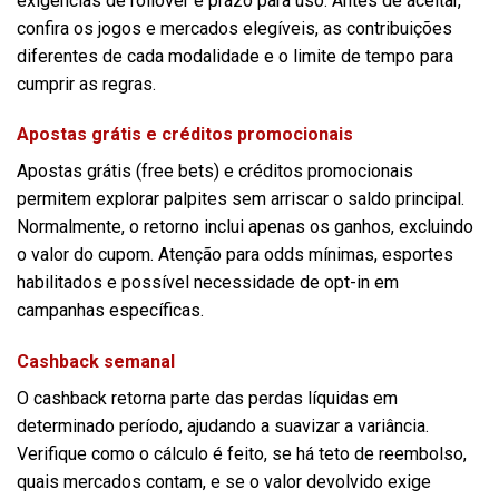
exigências de rollover e prazo para uso. Antes de aceitar,
confira os jogos e mercados elegíveis, as contribuições
diferentes de cada modalidade e o limite de tempo para
cumprir as regras.
Apostas grátis e créditos promocionais
Apostas grátis (free bets) e créditos promocionais
permitem explorar palpites sem arriscar o saldo principal.
Normalmente, o retorno inclui apenas os ganhos, excluindo
o valor do cupom. Atenção para odds mínimas, esportes
habilitados e possível necessidade de opt-in em
campanhas específicas.
Cashback semanal
O cashback retorna parte das perdas líquidas em
determinado período, ajudando a suavizar a variância.
Verifique como o cálculo é feito, se há teto de reembolso,
quais mercados contam, e se o valor devolvido exige