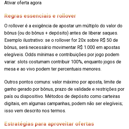
Ativar oferta agora
Regras essenciais e rollover
O rollover é a exigência de apostar um múltiplo do valor do
bônus (ou do bônus + depósito) antes de liberar saques.
Exemplo ilustrativo: se o rollover for 20x sobre R$ 50 de
bônus, será necessário movimentar R$ 1.000 em apostas
elegíveis. Odds mínimas e contribuições por jogo podem
variar: slots costumam contribuir 100%, enquanto jogos de
mesa e ao vivo podem ter percentuais menores.
Outros pontos comuns: valor máximo por aposta, limite de
ganho gerado por bônus, prazo de validade e restrições por
país ou dispositivo. Métodos de depósito como carteiras
digitais, em algumas campanhas, podem não ser elegíveis;
isso vem descrito nos termos.
Estratégias para aproveitar ofertas