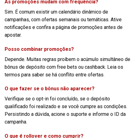
As promoções mudam com frequência?
Sim. É comum existir um calendário dinâmico de
campanhas, com ofertas semanais ou temáticas. Ative
notificações e confira a página de promoções antes de
apostar.
Posso combinar promoções?
Depende. Muitas regras proíbem o acúmulo simultâneo de
bônus de depósito com free bets ou cashback. Leia os
termos para saber se há conflito entre ofertas.
O que fazer se o bônus não aparecer?
Verifique se o opt-in foi concluído, se o depósito
qualificado foi realizado e se você cumpre as condições.
Persistindo a dúvida, acione o suporte e informe o ID da
campanha.
O que é rollover e como cumprir?