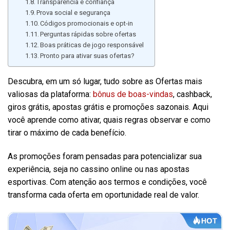
Transparência e confiança
Prova social e segurança
Códigos promocionais e opt-in
Perguntas rápidas sobre ofertas
Boas práticas de jogo responsável
Pronto para ativar suas ofertas?
Descubra, em um só lugar, tudo sobre as Ofertas mais
valiosas da plataforma:
bônus de boas-vindas
, cashback,
giros grátis, apostas grátis e promoções sazonais. Aqui
você aprende como ativar, quais regras observar e como
tirar o máximo de cada benefício.
As promoções foram pensadas para potencializar sua
experiência, seja no cassino online ou nas apostas
esportivas. Com atenção aos termos e condições, você
transforma cada oferta em oportunidade real de valor.