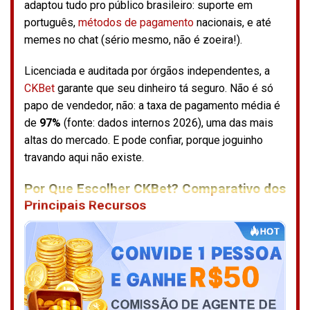
adaptou tudo pro público brasileiro: suporte em
português,
métodos de pagamento
nacionais, e até
memes no chat (sério mesmo, não é zoeira!).
Licenciada e auditada por órgãos independentes, a
CKBet
garante que seu dinheiro tá seguro. Não é só
papo de vendedor, não: a taxa de pagamento média é
de
97%
(fonte: dados internos 2026), uma das mais
altas do mercado. E pode confiar, porque joguinho
travando aqui não existe.
Por Que Escolher CKBet? Comparativo dos
Principais Recursos