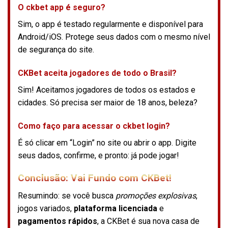
O ckbet app é seguro?
Sim, o app é testado regularmente e disponível para
Android/iOS. Protege seus dados com o mesmo nível
de segurança do site.
CKBet aceita jogadores de todo o Brasil?
Sim! Aceitamos jogadores de todos os estados e
cidades. Só precisa ser maior de 18 anos, beleza?
Como faço para acessar o ckbet login?
É só clicar em “Login” no site ou abrir o app. Digite
seus dados, confirme, e pronto: já pode jogar!
Conclusão: Vai Fundo com CKBet!
Resumindo: se você busca
promoções explosivas
,
jogos variados,
plataforma licenciada
e
pagamentos rápidos
, a CKBet é sua nova casa de