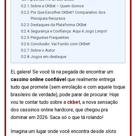
Sobre a CKBet – Quem Somos
Por Que Escolher CKBet? Comparativo dos
Principais Recursos
Destaques da Plataforma CKBet
Segurança e Confiança: Aqui é Jogo Limpo!
Perguntas Frequentes
Conclusão: Vai Fundo com CKBet!
Sobre o Autor
Jogos em destaque
Ei, galera! Se você tá na pegada de encontrar um
cassino online confiável
que realmente entrega
tudo que promete (sem enrolação e com aquele toque
brasileiro de verdade), pode parar de procurar. Hoje
vou te contar tudo sobre a
ckbet
, a nova sensação
dos cassinos online hardcore, que chegou pra
dominar em 2026. Saca só o que tá rolando!
Imagina um lugar onde você encontra desde slots