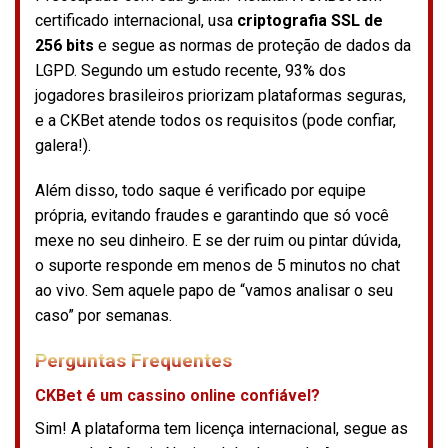
certificado internacional, usa
criptografia SSL de
256 bits
e segue as normas de proteção de dados da
LGPD. Segundo um estudo recente, 93% dos
jogadores brasileiros priorizam plataformas seguras,
e a CKBet atende todos os requisitos (pode confiar,
galera!).
Além disso, todo saque é verificado por equipe
própria, evitando fraudes e garantindo que só você
mexe no seu dinheiro. E se der ruim ou pintar dúvida,
o suporte responde em menos de 5 minutos no chat
ao vivo. Sem aquele papo de “vamos analisar o seu
caso” por semanas.
Perguntas Frequentes
CKBet é um cassino online confiável?
Sim! A plataforma tem licença internacional, segue as