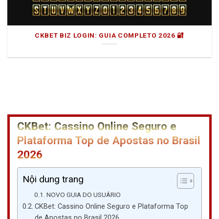
CKBET BIZ LOGIN: GUIA COMPLETO 2026 🔐
CKBet: Cassino Online Seguro e
Plataforma Top de Apostas no Brasil
2026
Nội dung trang
NOVO GUIA DO USUÁRIO
CKBet: Cassino Online Seguro e Plataforma Top
de Apostas no Brasil 2026