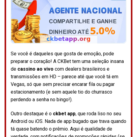
Se você é daqueles que gosta de emoção, pode
preparar o coração! A CKBet tem uma seleção insana
de
cassino ao vivo
com dealers brasileiros e
transmissões em HD – parece até que você tá em
Vegas, só que sem precisar encarar fila ou pagar
estacionamento (e sem aquele tio do churrasco
perdendo a senha no bingo!).
Outro destaque é o
ckbet app
, que roda liso no seu
Android ou iOS. Nada de app bugado que trava quando
tá quase batendo o prêmio. Aqui é qualidade de
verdade, com notificações de promoções rápidas (se