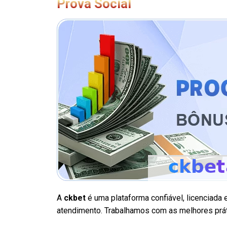
Prova Social
A
ckbet
é uma plataforma confiável, licenciada 
atendimento. Trabalhamos com as melhores prát