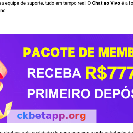
sa equipe de suporte, tudo em tempo real. O
Chat ao Vivo
é a fo
ine.
se destaca pela qualidade de seus serviços e pela satisfação