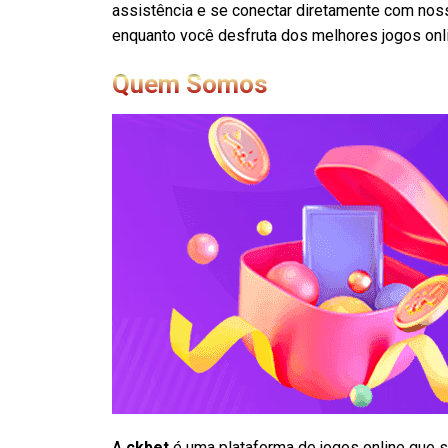
assistência e se conectar diretamente com nos
enquanto você desfruta dos melhores jogos onl
Quem Somos
A
ckbet
é uma plataforma de jogos online que 