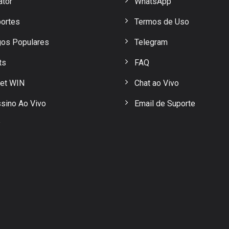
ator
WhatsApp
ortes
Termos de Uso
os Populares
Telegram
ts
FAQ
et WIN
Chat ao Vivo
sino Ao Vivo
Email de Suporte
P