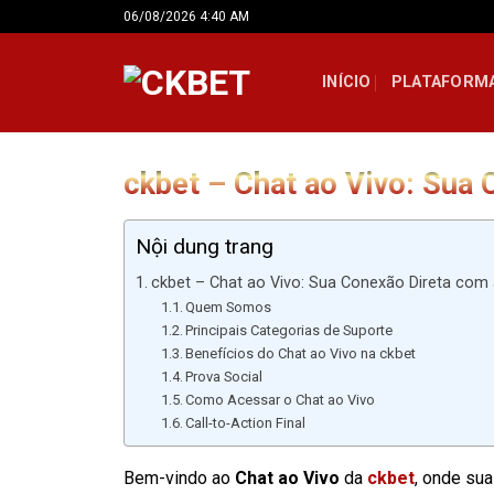
Skip
06/08/2026 4:40 AM
to
content
INÍCIO
PLATAFORM
ckbet – Chat ao Vivo: Sua 
Nội dung trang
ckbet – Chat ao Vivo: Sua Conexão Direta com 
Quem Somos
Principais Categorias de Suporte
Benefícios do Chat ao Vivo na ckbet
Prova Social
Como Acessar o Chat ao Vivo
Call-to-Action Final
Bem-vindo ao
Chat ao Vivo
da
ckbet
, onde sua