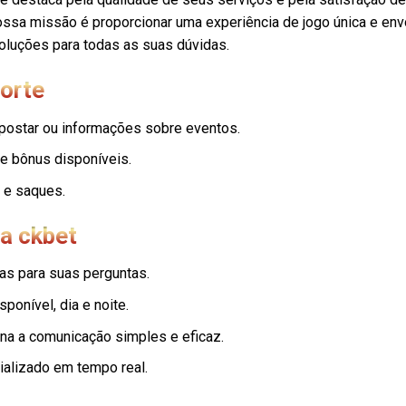
nossa missão é proporcionar uma experiência de jogo única e en
luções para todas as suas dúvidas.
porte
ostar ou informações sobre eventos.
e bônus disponíveis.
 e saques.
na ckbet
s para suas perguntas.
onível, dia e noite.
orna a comunicação simples e eficaz.
alizado em tempo real.