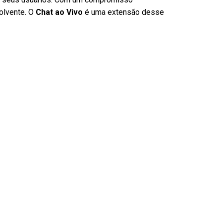
volvente. O
Chat ao Vivo
é uma extensão desse